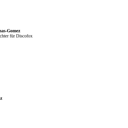
inas-Gomez
chter für Discofox
ez